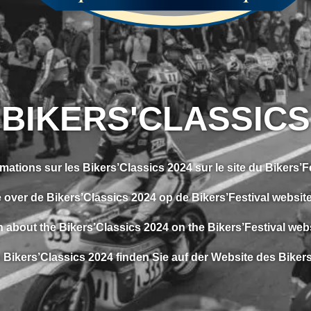
BIKERS'CLASSICS
mations sur les Bikers’Classics 2024 sur le site du Bikers’Fe
e over de Bikers’Classics 2024 op de Bikers’Festival website
on about the Bikers’Classics 2024 on the Bikers’Festival web
 Bikers’Classics 2024 finden Sie auf der Website des Bikers