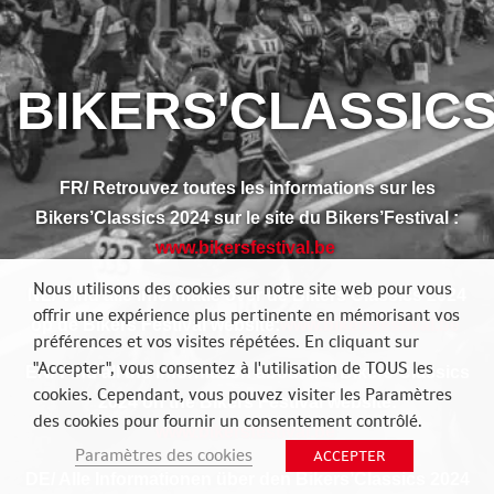
BIKERS'CLASSIC
FR/ Retrouvez toutes les informations sur les
Bikers’Classics 2024 sur le site du Bikers’Festival :
www.bikersfestival.be
Nous utilisons des cookies sur notre site web pour vous
NL/ Vind alle informatie over de Bikers’Classics 2024
offrir une expérience plus pertinente en mémorisant vos
op de Bikers’Festival website:
www.bikersfestival.be
préférences et vos visites répétées. En cliquant sur
"Accepter", vous consentez à l'utilisation de TOUS les
EN/ Find all the information about the Bikers’Classics
cookies. Cependant, vous pouvez visiter les Paramètres
2024 on the Bikers’Festival website:
des cookies pour fournir un consentement contrôlé.
www.bikersfestival.be
Paramètres des cookies
ACCEPTER
DE/ Alle Informationen über den Bikers’Classics 2024